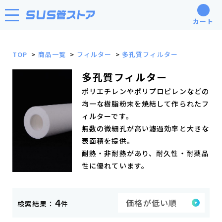
カート
TOP
商品一覧
フィルター
多孔質フィルター
多孔質フィルター
ポリエチレンやポリプロピレンなどの
均一な樹脂粉末を焼結して作られたフ
ィルターです。
無数の微細孔が高い濾過効率と大きな
表面積を提供。
耐熱・非耐熱があり、耐久性・耐薬品
性に優れています。
4
検索結果：
件