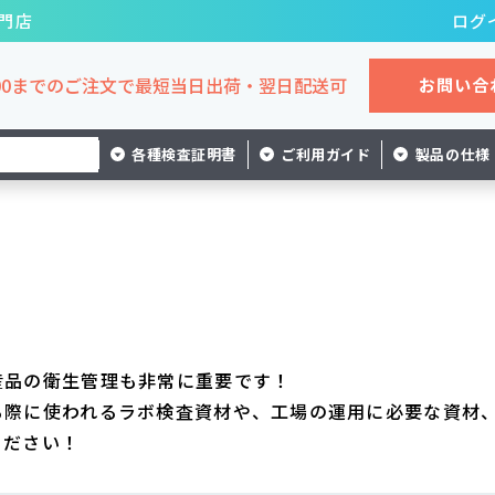
門店
ログ
:00までのご注文で
最短当日出荷・翌日配送可
お問い合
各種検査証明書
ご利用ガイド
製品の仕様
ボ
ト
ル
検
ウ
査
ォ
資
ッ
材
シ
産品の衛生管理も非常に重要です！
ャ
る際に使われるラボ検査資材や、工場の運用に必要な資材
ー
ください！