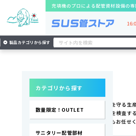
充填機のプロによる
配管資材設備の専
16
製品カテゴリから探す
サ
ニ
タ
サ
サ
リ
ニ
エ
ニ
ー
TOP
商品一覧
検査資材
タ
ア
タ
チ
フ
パ
リ
用
数量限
リ
ュ
ィ
カテゴリから探す
ッ
ー
フ
検査資材
定！
ー
ー
ル
キ
ハ
ィ
OUTLET
配
ブ
タ
ン
ウ
ル
管
ス
ー
機材の品質確保だけはなく、食の安全を守る生
ジ
タ
部
ト
数量限定！OUTLET
ン
ー
一般細菌や微生物などさまざまな細菌を検査す
材
レ
グ
ー
クリーンルームやラボルームの設置等もお任せ
ナ
ー
サニタリー配管部材