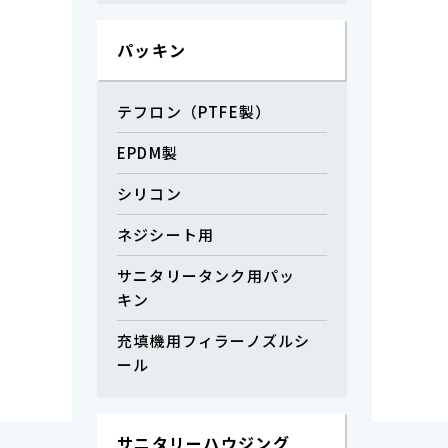
パッキン
メンブランフィルター Φ47㎜
テフロン（PTFE製）
￥4,000
（税込）
EPDM製
詳細を見る
シリコン
ネジシート用
サニタリータンク用パッ
キン
充填機用フィラーノズルシ
ール
サニタリーハウジング